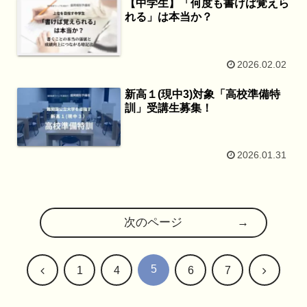
【中学生】「何度も書けば覚えら
れる」は本当か？
2026.02.02
新高１(現中3)対象「高校準備特
訓」受講生募集！
2026.01.31
次のページ
5
前
次
1
4
6
7
へ
へ